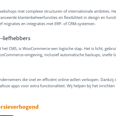
shops met complexe structuren of internationale ambities. Het p
ceerde klantenbeheerfuncties en flexibiliteit in design en functi
f migraties en integraties met ERP- of CRM-systemen.
liefhebbers
het CMS, is WooCommerce een logische stap. Het is licht, gebruik
ooCommerce-omgeving, inclusief automatische backups, snelle la
ondernemers die snel en efficiënt online willen verkopen. Dankzi
alloze apps voor extra functionaliteit. Wij helpen bij het inrichte
versieverhogend