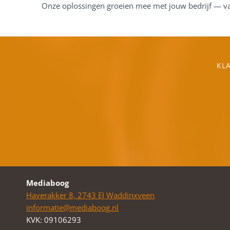
Onze oplossingen groeien mee met jouw bedrijf — van
KL
Mediaboog
Haverakker 8, 2743 EJ Waddinxveen
informatie@mediaboog.nl
KVK: 09106293