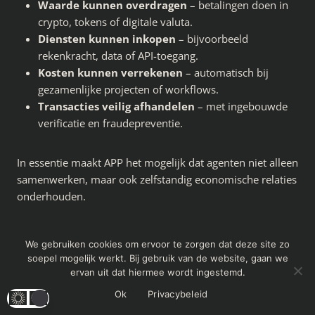
Waarde kunnen overdragen
– betalingen doen in
crypto, tokens of digitale valuta.
Diensten kunnen inkopen
– bijvoorbeeld
rekenkracht, data of API-toegang.
Kosten kunnen verrekenen
– automatisch bij
gezamenlijke projecten of workflows.
Transacties veilig afhandelen
– met ingebouwde
verificatie en fraudepreventie.
In essentie maakt APP het mogelijk dat agenten niet alleen
samenwerken, maar ook zelfstandig economische relaties
onderhouden.
Hoe dan?
We gebruiken cookies om ervoor te zorgen dat deze site zo
soepel mogelijk werkt. Bij gebruik van de website, gaan we
Zie het zo: je hebt software-agenten die zelfstandig taken
ervan uit dat hiermee wordt ingestemd.
uitvoeren. Zonder APP zouden ze alleen informatie delen.
Ok
Privacybeleid
Met APP kunnen ze ook écht betalen voor wat ze nodig