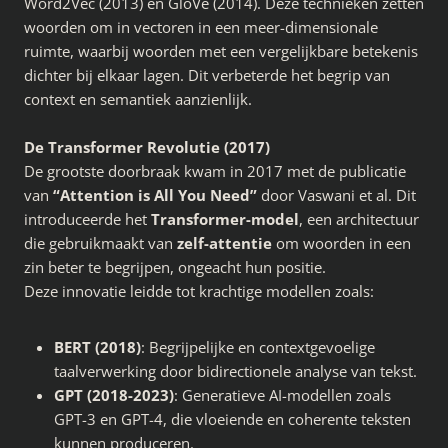
Word2Vec (2013) en GloVe (2014). Deze technieken zetten
woorden om in vectoren in een meer-dimensionale
ruimte, waarbij woorden met een vergelijkbare betekenis
dichter bij elkaar lagen. Dit verbeterde het begrip van
context en semantiek aanzienlijk.
De Transformer Revolutie (2017)
De grootste doorbraak kwam in 2017 met de publicatie
van
“Attention is All You Need”
door Vaswani et al. Dit
introduceerde het
Transformer-model
, een architectuur
die gebruikmaakt van
zelf-attentie
om woorden in een
zin beter te begrijpen, ongeacht hun positie.
Deze innovatie leidde tot krachtige modellen zoals:
BERT (2018)
: Begrijpelijke en contextgevoelige
taalverwerking door bidirectionele analyse van tekst.
GPT (2018-2023)
: Generatieve AI-modellen zoals
GPT-3 en GPT-4, die vloeiende en coherente teksten
kunnen produceren.